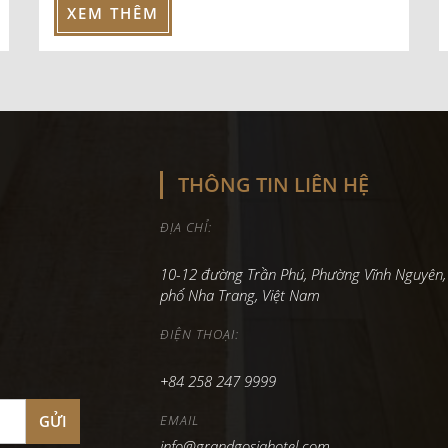
XEM THÊM
THÔNG TIN LIÊN HỆ
ĐỊA CHỈ:
10-12 đường Trần Phú, Phường Vĩnh Nguyên,
phố Nha Trang, Việt Nam
ĐIỆN THOẠI:
+84 258 247 9999
GỬI
EMAIL
info@grandgosiahotel.com