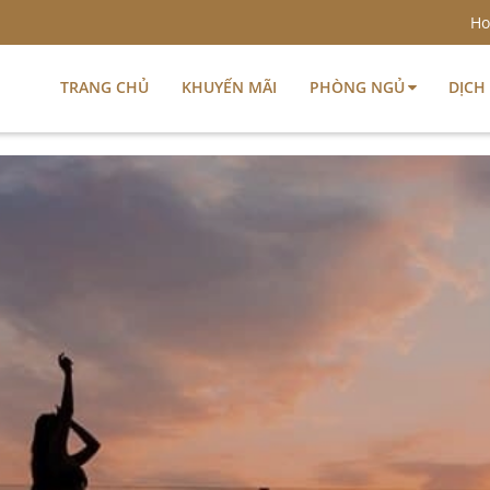
Ho
TRANG CHỦ
KHUYẾN MÃI
PHÒNG NGỦ
DỊCH