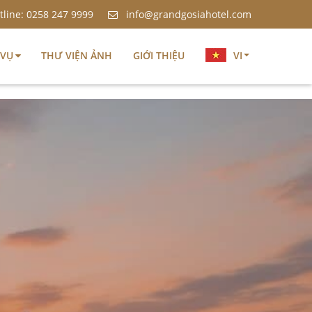
tline: 0258 247 9999
info@grandgosiahotel.com
VI
 VỤ
THƯ VIỆN ẢNH
GIỚI THIỆU