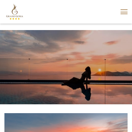
VI
EN
RU
CN
KO